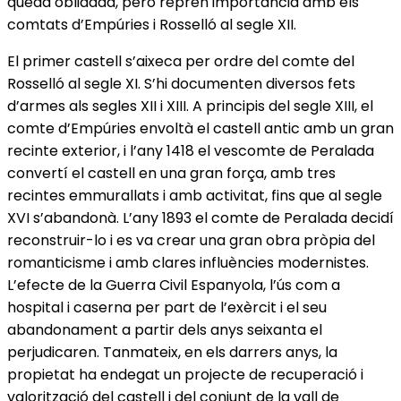
quedà oblidada, però reprèn importància amb els
comtats d’Empúries i Rosselló al segle XII.
El primer castell s’aixeca per ordre del comte del
Rosselló al segle XI. S’hi documenten diversos fets
d’armes als segles XII i XIII. A principis del segle XIII, el
comte d’Empúries envoltà el castell antic amb un gran
recinte exterior, i l’any 1418 el vescomte de Peralada
convertí el castell en una gran força, amb tres
recintes emmurallats i amb activitat, fins que al segle
XVI s’abandonà. L’any 1893 el comte de Peralada decidí
reconstruir-lo i es va crear una gran obra pròpia del
romanticisme i amb clares influències modernistes.
L’efecte de la Guerra Civil Espanyola, l’ús com a
hospital i caserna per part de l’exèrcit i el seu
abandonament a partir dels anys seixanta el
perjudicaren. Tanmateix, en els darrers anys, la
propietat ha endegat un projecte de recuperació i
valorització del castell i del conjunt de la vall de