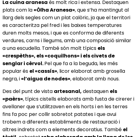
La cuina aranesa
és molt rica i extensa. Destaquen
plats com la
«Òlha Aranesa»
, que s’ha mantingut al
llarg dels segles com un plat calòric, ja que el territori
es caracteritza pel fred i les baixes temperatures
duren molts mesos, i que es conforma de diferents
verdures, carns i llegums, amb una composició similar
a una escudella. També són molt típics
els
«crespèths», els «coquilhons» i els civets de
senglar i cèrvol.
Pel que fa a la beguda, les més
popular és
el «cassís»
, licor elaborat amb grosella
negra, i
«l’aigua de nodes»
, elaborat amb nous.
Des del punt de vista
artesanal,
destaquen
els
«paèrs»
, típics cistells elaborats amb fusta de cirerer i
avellaner que s’utilitzaven en els horts i en les terres
fins fa poc per collir sobretot patates i que avui
trobem a diferents establiments de restauració i
altres indrets com a elements decoratius. També
el