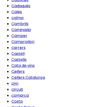
Cadaqués
Cales
calma
Cambrils
Caminada
Camper
Camprodon
carrers
Castell
Castells
Cata de vins
Cellers
Cellers Catalunya
cim
circuit
comarca
Costa