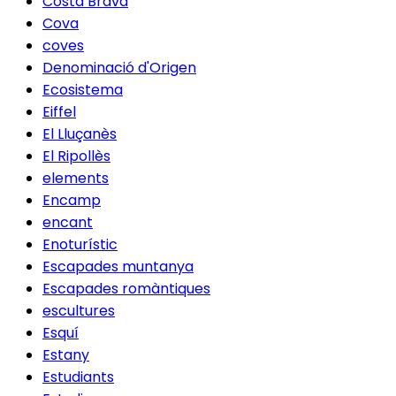
Costa Brava
Cova
coves
Denominació d'Origen
Ecosistema
Eiffel
El Lluçanès
El Ripollès
elements
Encamp
encant
Enoturístic
Escapades muntanya
Escapades romàntiques
escultures
Esquí
Estany
Estudiants