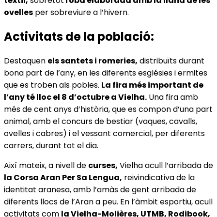
tèxtil,
sobretot
roba elaborada amb la llana de les
ovelles
per sobreviure a l’hivern.
Activitats de la població:
Destaquen
els santets i romeries,
distribuïts durant
bona part de l’any, en les diferents esglésies i ermites
que es troben als pobles.
La fira més important de
l’any té lloc el 8 d’octubre a Vielha.
Una fira amb
més de cent anys d’història, que es compon d’una part
animal, amb el concurs de bestiar (vaques, cavalls,
ovelles i cabres) i el vessant comercial, per diferents
carrers, durant tot el dia.
Així mateix, a nivell de
curses,
Vielha acull l’arribada de
la Corsa Aran Per Sa Lengua,
reivindicativa de la
identitat aranesa, amb l’amàs de gent arribada de
diferents llocs de l’Aran a peu. En l’àmbit esportiu, acull
activitats com
la Vielha-Molières, UTMB, Rodibook,