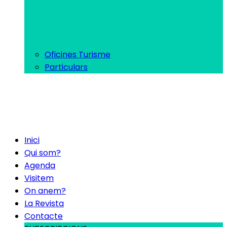
Oficines Turisme
Particulars
Inici
Qui som?
Agenda
Visitem
On anem?
La Revista
Contacte