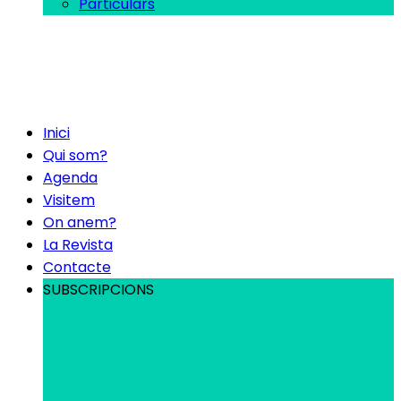
Particulars
Inici
Qui som?
Agenda
Visitem
On anem?
La Revista
Contacte
SUBSCRIPCIONS