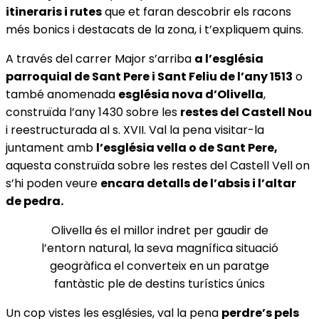
itineraris i rutes
que et faran descobrir els racons
més bonics i destacats de la zona, i t’expliquem quins.
A través del carrer Major s’arriba
a l’església
parroquial de Sant Pere i Sant Feliu de l’any 1513
o
també anomenada
església nova d’Olivella
,
construïda l’any 1430 sobre les
restes del Castell Nou
i reestructurada al s. XVII. Val la pena visitar-la
juntament amb
l’església vella o de Sant Pere,
aquesta construïda sobre les restes del Castell Vell on
s’hi poden veure
encara detalls de l’absis i l’altar
de pedra.
Olivella és el millor indret per gaudir de
l’entorn natural, la seva magnífica situació
geogràfica el converteix en un paratge
fantàstic ple de destins turístics únics
Un cop vistes les esglésies, val la pena
perdre’s pels