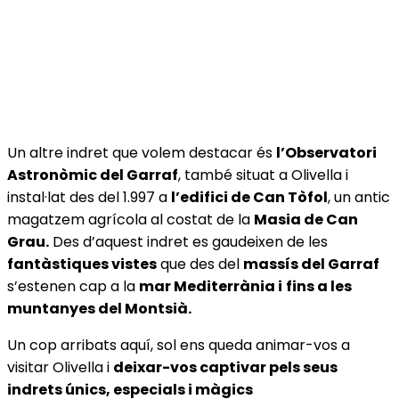
Un altre indret que volem destacar és
l’Observatori
Astronòmic del Garraf
, també situat a Olivella i
instal·lat des del 1.997 a
l’edifici de Can Tòfol
, un antic
magatzem agrícola al costat de la
Masia de Can
Grau.
Des d’aquest indret es gaudeixen de les
fantàstiques vistes
que des del
massís del Garraf
s’estenen cap a la
mar Mediterrània i
fins a les
muntanyes del Montsià.
Un cop arribats aquí, sol ens queda animar-vos a
visitar Olivella i
deixar-vos captivar pels seus
indrets únics, especials i màgics