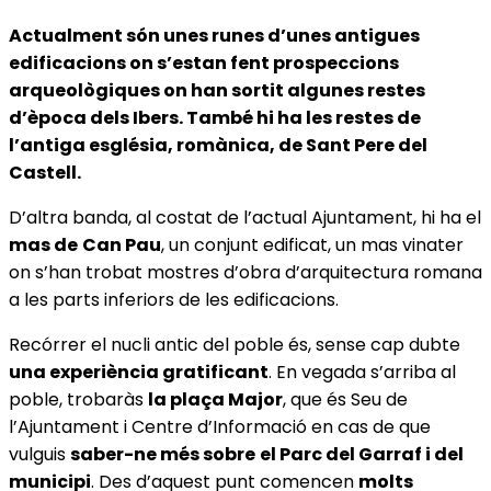
Actualment són unes runes d’unes antigues
edificacions on s’estan fent prospeccions
arqueològiques on han sortit algunes restes
d’època dels Ibers. També hi ha les restes de
l’antiga església, romànica, de Sant Pere del
Castell.
D’altra banda, al costat de l’actual Ajuntament, hi ha el
mas de
Can Pau
, un conjunt edificat, un mas vinater
on s’han trobat mostres d’obra d’arquitectura romana
a les parts inferiors de les edificacions.
Recórrer el nucli antic del poble és, sense cap dubte
una experiència gratificant
. En vegada s’arriba al
poble, trobaràs
la plaça Major
, que és Seu de
l’Ajuntament i Centre d’Informació en cas de que
vulguis
saber-ne més sobre
el Parc del Garraf i del
municipi
. Des d’aquest punt comencen
molts