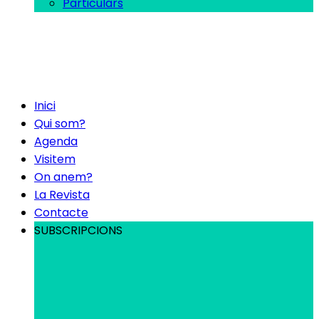
Particulars
Inici
Qui som?
Agenda
Visitem
On anem?
La Revista
Contacte
SUBSCRIPCIONS