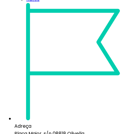
Adreça
Plaça Major, s/n 08818 Olivella