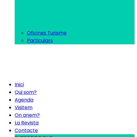
Oficines Turisme
Particulars
Inici
Qui som?
Agenda
Visitem
On anem?
La Revista
Contacte