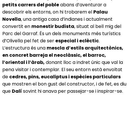
petits carrers del poble
abans d’aventurar a
descobrir els entorns, on hi trobarem el
Palau
Novella
, una antiga casa d’indianes i actualment
convertit en
monestir budista
, situat al bell mig del
Parc del Garraf. És un dels monuments més turístics
d’Olivella pel fet de ser
especial i eclèctic
.
L’estructura és una
mescla d’estils arquitectònics,
en concret barreja el neoclàssic, el barroc,
l’oriental i l’àrab,
donant lloc a indret únic que val la
pena visitar i contemplar. El seu entorn està envoltat
de
cedres, pins, eucaliptus i espècies particulars
que mostren el bon gust del constructor, i de fet, es diu
que
Dalí
sovint hi anava per passejar-se i inspirar-se.