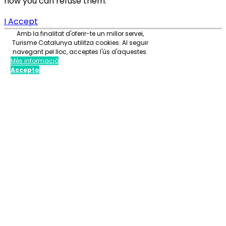
how you can refuse them.
I Accept
Amb la finalitat d'oferir-te un millor servei,
Turisme Catalunya utilitza cookies. Al seguir
navegant pel lloc, acceptes l'ús d'aquestes.
Més informació
Accepto