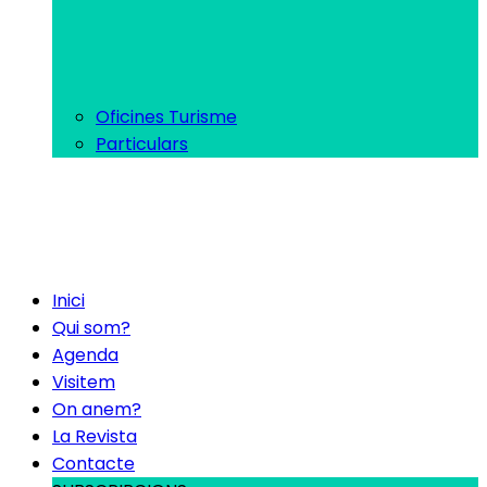
Oficines Turisme
Particulars
Inici
Qui som?
Agenda
Visitem
On anem?
La Revista
Contacte