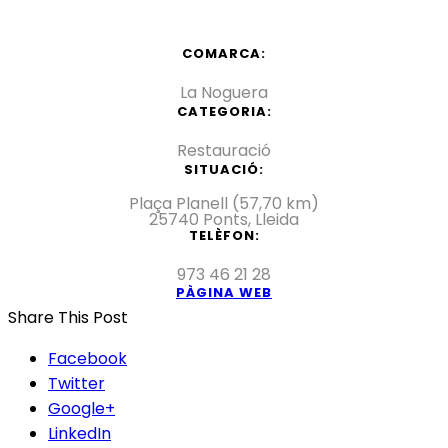
COMARCA:
La Noguera
CATEGORIA:
Restauració
SITUACIÓ:
Plaça Planell (57,70 km)
25740 Ponts, Lleida
TELÈFON:
973 46 21 28
PÀGINA WEB
Share This Post
Facebook
Twitter
Google+
LinkedIn