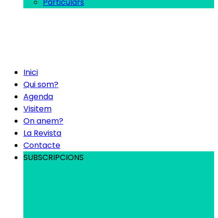
Particulars
Inici
Qui som?
Agenda
Visitem
On anem?
La Revista
Contacte
SUBSCRIPCIONS