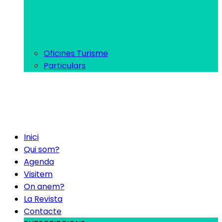
Oficines Turisme
Particulars
Inici
Qui som?
Agenda
Visitem
On anem?
La Revista
Contacte