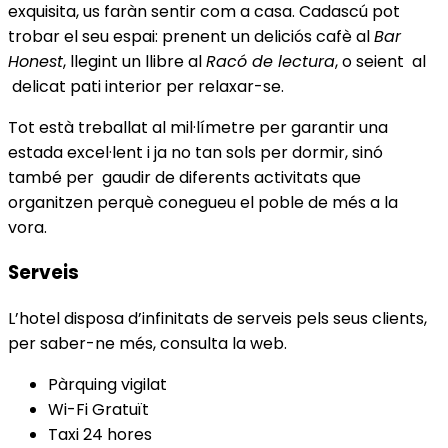
exquisita, us faràn sentir com a casa. Cadascú pot
trobar el seu espai: prenent un deliciós cafè al
Bar
Honest
, llegint un llibre al
Racó de lectura
, o seient al
delicat pati interior per relaxar-se.
Tot està treballat al mil·límetre per garantir una
estada excel·lent i ja no tan sols per dormir, sinó
també per gaudir de diferents activitats que
organitzen perquè conegueu el poble de més a la
vora.
Serveis
L’hotel disposa d’infinitats de serveis pels seus clients,
per saber-ne més, consulta la web.
Pàrquing vigilat
Wi-Fi Gratuït
Taxi 24 hores