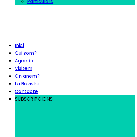
Particulars
Inici
Qui som?
Agenda
Visitem
On anem?
La Revista
Contacte
SUBSCRIPCIONS