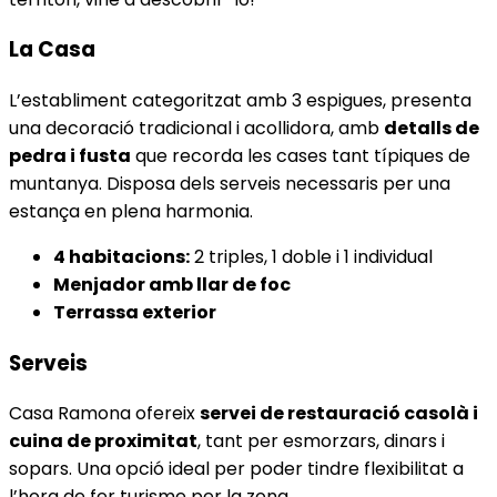
La Casa
L’establiment categoritzat amb 3 espigues, presenta
una decoració tradicional i acollidora, amb
detalls de
pedra i fusta
que recorda les cases tant típiques de
muntanya. Disposa dels serveis necessaris per una
estança en plena harmonia.
4 habitacions:
2 triples, 1 doble i 1 individual
Menjador amb llar de foc
Terrassa exterior
Serveis
Casa Ramona ofereix
servei de restauració casolà i
cuina de proximitat
, tant per esmorzars, dinars i
sopars. Una opció ideal per poder tindre flexibilitat a
l’hora de fer turisme per la zona.