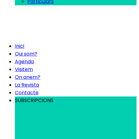
Particulars
Inici
Qui som?
Agenda
Visitem
On anem?
La Revista
Contacte
SUBSCRIPCIONS