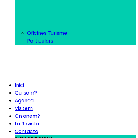
Oficines Turisme
Particulars
Inici
Qui som?
Agenda
Visitem
On anem?
La Revista
Contacte