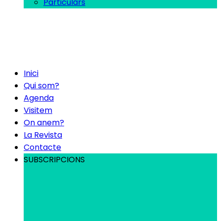
Particulars
Inici
Qui som?
Agenda
Visitem
On anem?
La Revista
Contacte
SUBSCRIPCIONS