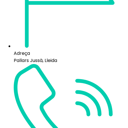
Adreça
Pallars Jussà, Lleida