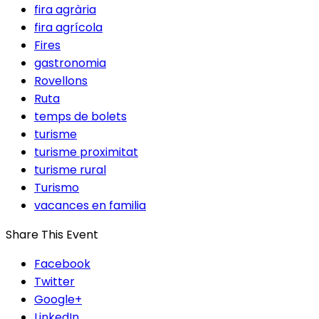
fira agrària
fira agrícola
Fires
gastronomia
Rovellons
Ruta
temps de bolets
turisme
turisme proximitat
turisme rural
Turismo
vacances en familia
Share This Event
Facebook
Twitter
Google+
LinkedIn