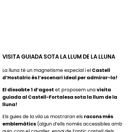
VISITA GUIADA SOTA LA LLUM DE LA LLUNA
La lluna té un magnetisme especial i el
Castell
d’
Hostalric
és l’escenari ideal per admirar-la!
El
dissabte
1 d’agost
et proposem una
visita
guiada al Castell-Fortalesa sota la llum de la
lluna!
Els guies de la vila us mostraran els
racons més
emblemàtics
(algun d’ells només accessibles amb
guia, com el cavaller, espai de l’antic castell dels