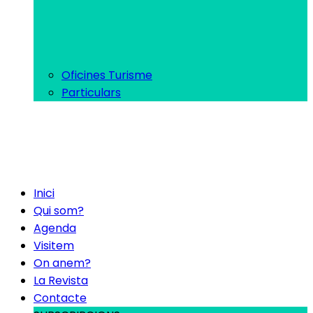
Oficines Turisme
Particulars
Inici
Qui som?
Agenda
Visitem
On anem?
La Revista
Contacte