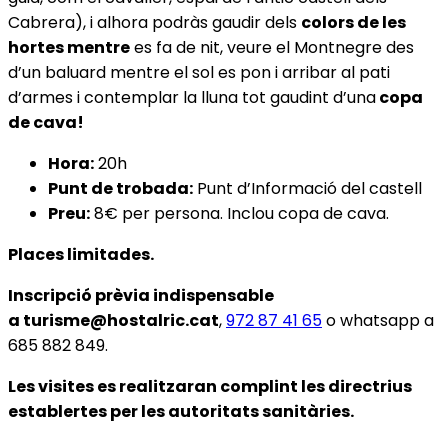
Cabrera), i alhora podràs gaudir dels
colors de les
hortes mentre
es fa de nit, veure el Montnegre des
d’un baluard mentre el sol es pon i arribar al pati
d’armes i contemplar la lluna tot gaudint d’una
copa
de cava!
Hora:
20h
Punt de trobada:
Punt d’Informació del castell
Preu:
8€ per persona. Inclou copa de cava.
Places limitades.
Inscripció prèvia indispensable
a
turisme@hostalric.cat
,
972 87 41 65
o whatsapp a
685 882 849.
Les visites es realitzaran complint les directrius
establertes per les autoritats sanitàries.