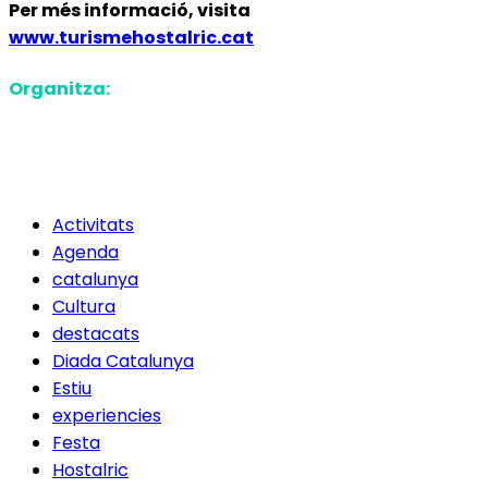
Per més informació, visita
www.turismehostalric.cat
Organitza:
Activitats
Agenda
catalunya
Cultura
destacats
Diada Catalunya
Estiu
experiencies
Festa
Hostalric