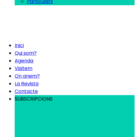
Particulars
Inici
Qui som?
Agenda
Visitem
On anem?
La Revista
Contacte
SUBSCRIPCIONS