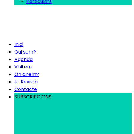
Particulars
Inici
Qui som?
Agenda
Visitem
On anem?
La Revista
Contacte
SUBSCRIPCIONS