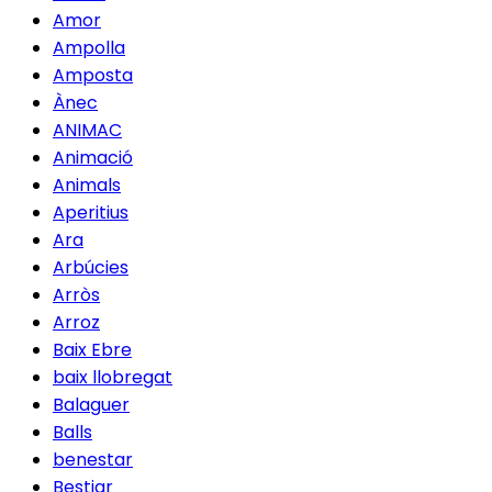
Amor
Ampolla
Amposta
Ànec
ANIMAC
Animació
Animals
Aperitius
Ara
Arbúcies
Arròs
Arroz
Baix Ebre
baix llobregat
Balaguer
Balls
benestar
Bestiar