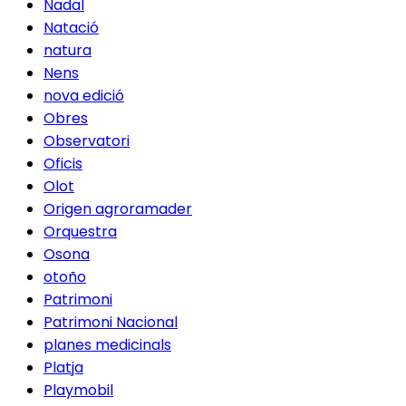
Nadal
Natació
natura
Nens
nova edició
Obres
Observatori
Oficis
Olot
Origen agroramader
Orquestra
Osona
otoño
Patrimoni
Patrimoni Nacional
planes medicinals
Platja
Playmobil