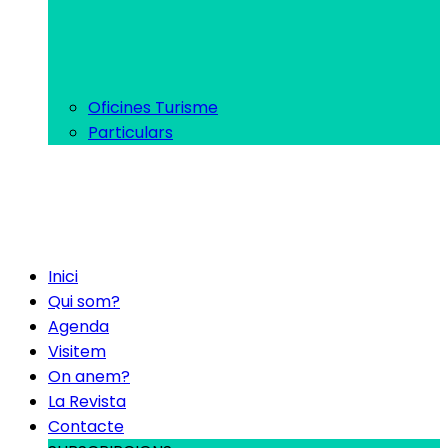
Oficines Turisme
Particulars
Inici
Qui som?
Agenda
Visitem
On anem?
La Revista
Contacte