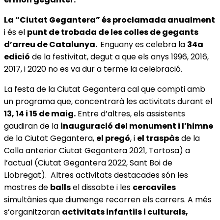
La “Ciutat Gegantera” és proclamada anualment
i és el
punt de trobada de les colles de gegants
d’arreu de Catalunya.
Enguany es celebra la
34a
edició
de la festivitat, degut a que els anys 1996, 2016,
2017, i 2020 no es va dur a terme la celebració.
La festa de la Ciutat Gegantera cal que compti amb
un programa que, concentrarà les activitats durant el
13, 14 i 15 de maig.
Entre d’altres, els assistents
gaudiran de la
inauguració del monument i l’himne
de la Ciutat Gegantera,
el pregó
, i
el traspàs
de la
Colla anterior Ciutat Gegantera 2021, Tortosa) a
l’actual (Ciutat Gegantera 2022, Sant Boi de
Llobregat). Altres activitats destacades són les
mostres de
balls
el dissabte i les
cercaviles
simultànies que diumenge recorren els carrers. A més
s’organitzaran
activitats infantils i culturals,