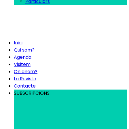
Particulars
Inici
Qui som?
Agenda
Visitem
On anem?
La Revista
Contacte
SUBSCRIPCIONS