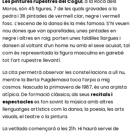
Les pintures rupestres del Cogul
, a la Roca dels
Moros, són 45 figures, 7 de les quals gravades a la
pedra i 38 pintades de vermell clar, negre i vermell
fosc. L’escena de la dansa és la més famosa. S’hi veuen
nou dones que van aparellades, unes pintades en
negre i altres en roig; porten unes faldilles llargues i
dansen al voltant d’un home nu amb el sexe acusat, tal
com és representada la figura masculina en gairebé
tot l’art rupestre llevantí.
La cita permetrà observar les constel·lacions a ull nu,
mentre la Berta Puigdemasa toca l’arpa a mig
cosmos. Nascuda la primavera de 1987, és una arpista
atípica. De formació clàssica, als seus
recitals i
espectacles
es fon sovint la música amb altres
llenguatges artístics com la dansa, la poesia, les arts
visuals, el teatre o la pintura.
La vetllada començarà a les 21h. Hi haurà servei de