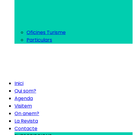
Oficines Turisme
Particulars
Inici
Qui som?
Agenda
Visitem
On anem?
La Revista
Contacte