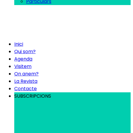
Particulars
Inici
Qui som?
Agenda
Visitem
On anem?
La Revista
Contacte
SUBSCRIPCIONS