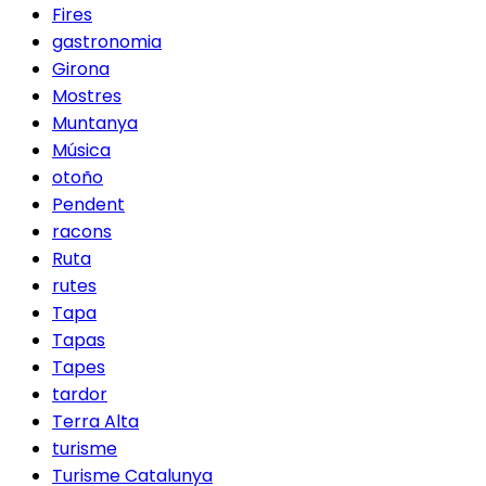
Fires
gastronomia
Girona
Mostres
Muntanya
Música
otoño
Pendent
racons
Ruta
rutes
Tapa
Tapas
Tapes
tardor
Terra Alta
turisme
Turisme Catalunya