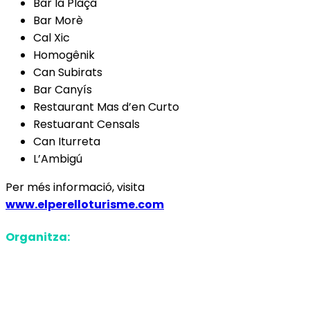
Bar la Plaça
Bar Morè
Cal Xic
Homogênik
Can Subirats
Bar Canyís
Restaurant Mas d’en Curto
Restuarant Censals
Can Iturreta
L’Ambigú
Per més informació, visita
www.elperelloturisme.com
Organitza: