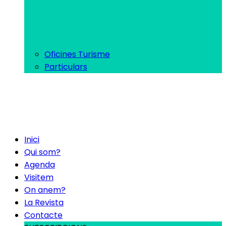
Oficines Turisme
Particulars
Inici
Qui som?
Agenda
Visitem
On anem?
La Revista
Contacte