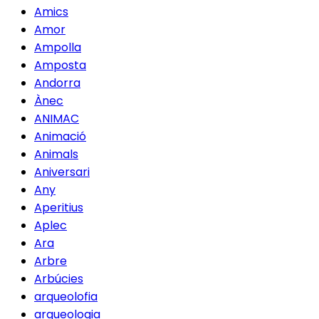
Amics
Amor
Ampolla
Amposta
Andorra
Ànec
ANIMAC
Animació
Animals
Aniversari
Any
Aperitius
Aplec
Ara
Arbre
Arbúcies
arqueolofia
arqueologia