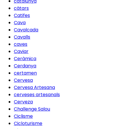
catalunya
càtars
Catifes
Cava
Cavalcada
Cavalls
caves
Caviar
Ceràmica
Cerdanya
certamen
Cervesa
Cervesa Artesana
cerveses artesanals
Cerveza
Challenge Salou
Ciclisme
Cicloturisme