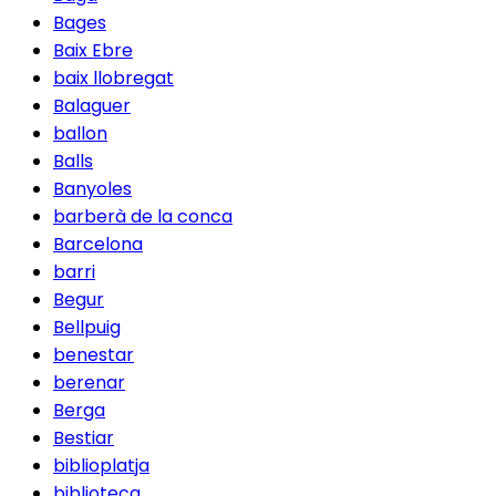
Bages
Baix Ebre
baix llobregat
Balaguer
ballon
Balls
Banyoles
barberà de la conca
Barcelona
barri
Begur
Bellpuig
benestar
berenar
Berga
Bestiar
biblioplatja
biblioteca