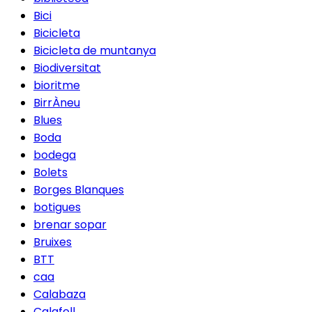
Bici
Bicicleta
Bicicleta de muntanya
Biodiversitat
bioritme
BirrÀneu
Blues
Boda
bodega
Bolets
Borges Blanques
botigues
brenar sopar
Bruixes
BTT
caa
Calabaza
Calafell