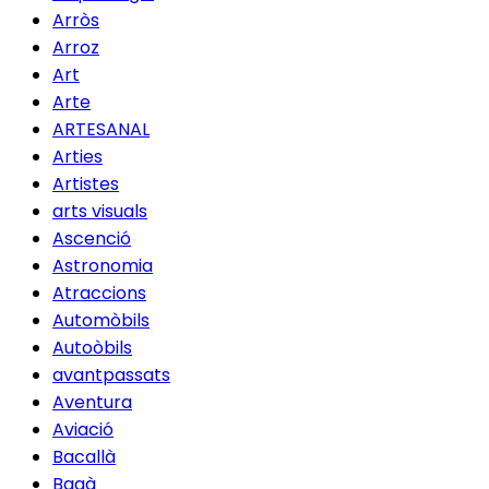
Arròs
Arroz
Art
Arte
ARTESANAL
Arties
Artistes
arts visuals
Ascenció
Astronomia
Atraccions
Automòbils
Autoòbils
avantpassats
Aventura
Aviació
Bacallà
Bagà