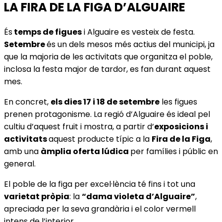
LA FIRA DE LA FIGA D’ALGUAIRE
És
temps de figues
i Alguaire es vesteix de festa.
Setembre
és un dels mesos més actius del municipi, ja
que la majoria de les activitats que organitza el poble,
inclosa la festa major de tardor, es fan durant aquest
mes.
En concret,
els dies 17 i 18 de setembre
les figues
prenen protagonisme. La regió d’Alguaire és ideal pel
cultiu d’aquest fruit i mostra, a partir d’
exposicions i
activitats
aquest producte típic a la
Fira de la Figa
,
amb una
àmplia oferta lúdica
per famílies i públic en
general.
El poble de la figa per excel·lència té fins i tot una
varietat pròpia
: la
“dama violeta d’Alguaire”
,
apreciada per la seva grandària i el color vermell
intens de l’interior.