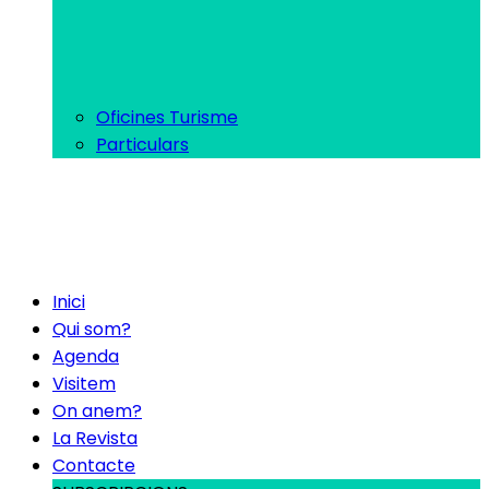
Oficines Turisme
Particulars
Inici
Qui som?
Agenda
Visitem
On anem?
La Revista
Contacte