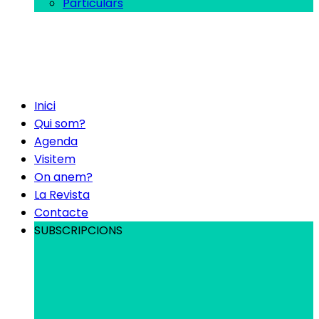
Particulars
Inici
Qui som?
Agenda
Visitem
On anem?
La Revista
Contacte
SUBSCRIPCIONS