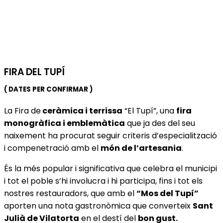
FIRA DEL TUPÍ
( DATES PER CONFIRMAR )
La Fira de
ceràmica i terrissa
“El Tupí”, una
fira
monogràfica i emblemàtica
que ja des del seu
naixement ha procurat seguir criteris d’especialització
i compenetració amb el
món de l’artesania
.
És la més popular i significativa que celebra el municipi
i tot el poble s’hi involucra i hi participa, fins i tot els
nostres restauradors, que amb el
“Mos del Tupí”
aporten una nota gastronòmica que converteix
Sant
Julià de Vilatorta
en el destí del
bon gust.