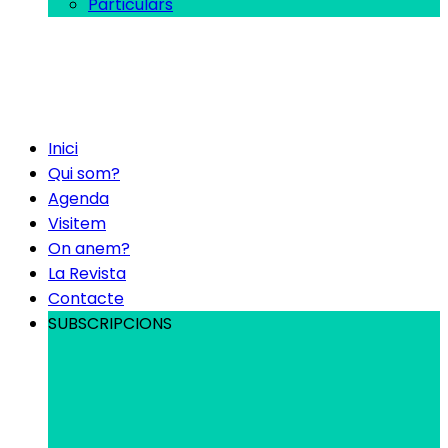
Particulars
Inici
Qui som?
Agenda
Visitem
On anem?
La Revista
Contacte
SUBSCRIPCIONS