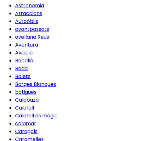
Astronomia
Atraccions
Autoòbils
avantpassats
avellana Reus
Aventura
Aviació
Bacallà
Boda
Bolets
Borges Blanques
botigues
Calabaza
Calafell
Calafell és màgic
calamar
Caragols
Caramelles