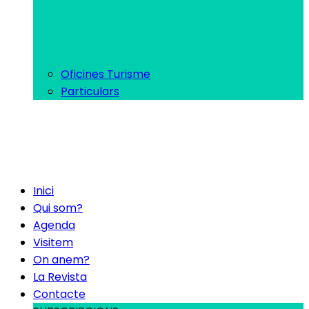
Oficines Turisme
Particulars
Inici
Qui som?
Agenda
Visitem
On anem?
La Revista
Contacte