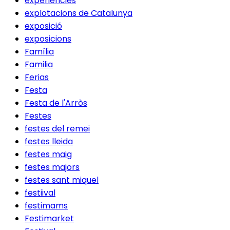
experiencies
explotacions de Catalunya
exposició
exposicions
Família
Familia
Ferias
Festa
Festa de l'Arròs
Festes
festes del remei
festes lleida
festes maig
festes majors
festes sant miquel
festiival
festimams
Festimarket