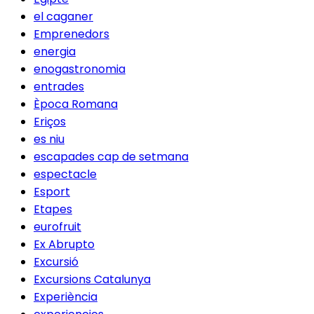
el caganer
Emprenedors
energia
enogastronomia
entrades
Època Romana
Eriços
es niu
escapades cap de setmana
espectacle
Esport
Etapes
eurofruit
Ex Abrupto
Excursió
Excursions Catalunya
Experiència