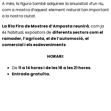
A més, la figura també adquireix la sinuositat d’un riu,
com a mostra d’aquest element natural tan important
a la nostra ciutat.
La 61a Fira de Mostres d’Amposta reunirà
, com ja
és habitual, expositors de
diferents sectors com el
ramader, l’agrícola, el de l’automoció, el
comercial i els esdeveniments
.
HORARI:
De
11 a 14 hores i de les 16 a les 21 hores.
Entrada gratuïta.