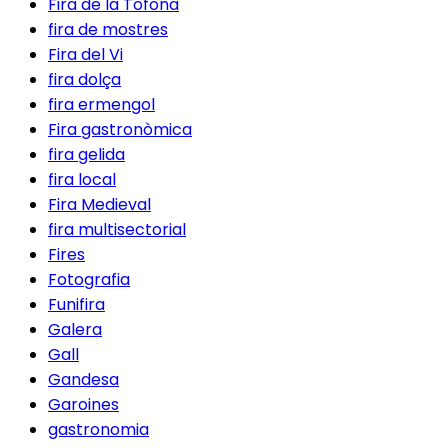
Fira de la Tòfona
fira de mostres
Fira del Vi
fira dolça
fira ermengol
Fira gastronòmica
fira gelida
fira local
Fira Medieval
fira multisectorial
Fires
Fotografia
Funifira
Galera
Gall
Gandesa
Garoines
gastronomia