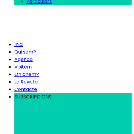
Particulars
Inici
Qui som?
Agenda
Visitem
On anem?
La Revista
Contacte
SUBSCRIPCIONS