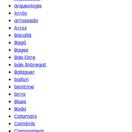
arqueologia
Arròs
arrossada
Arroz
Bacallà
Bagà
Bages
Baix Ebre
baix llobregat
Balaguer
ballon
bioritme
birra
Blues
Boda
Calamars
Cambrils
Campament