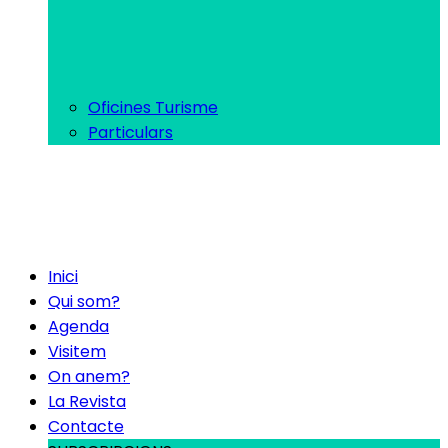
Oficines Turisme
Particulars
Inici
Qui som?
Agenda
Visitem
On anem?
La Revista
Contacte