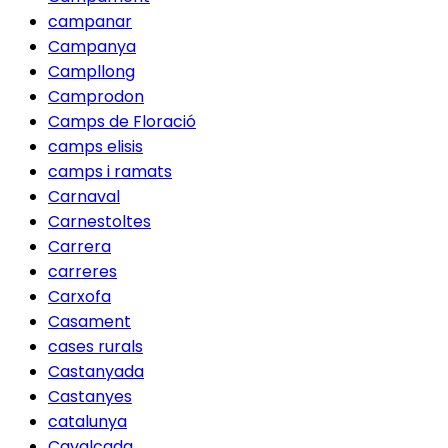
campanar
Campanya
Campllong
Camprodon
Camps de Floració
camps elisis
camps i ramats
Carnaval
Carnestoltes
Carrera
carreres
Carxofa
Casament
cases rurals
Castanyada
Castanyes
catalunya
Cavalcada