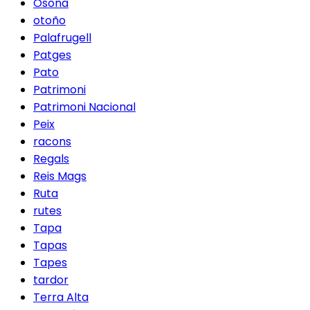
Osona
otoño
Palafrugell
Patges
Pato
Patrimoni
Patrimoni Nacional
Peix
racons
Regals
Reis Mags
Ruta
rutes
Tapa
Tapas
Tapes
tardor
Terra Alta