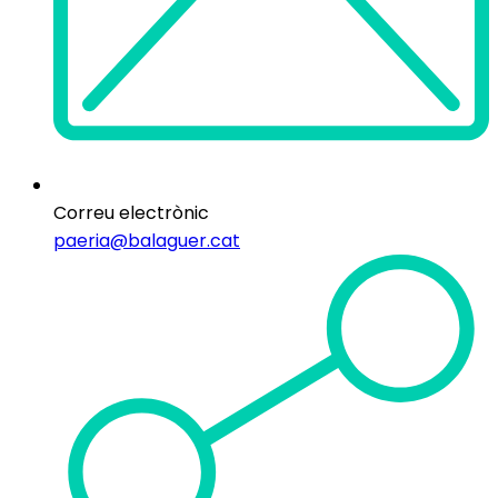
Correu electrònic
paeria@balaguer.cat