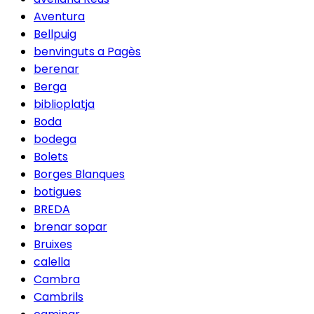
Aventura
Bellpuig
benvinguts a Pagès
berenar
Berga
biblioplatja
Boda
bodega
Bolets
Borges Blanques
botigues
BREDA
brenar sopar
Bruixes
calella
Cambra
Cambrils