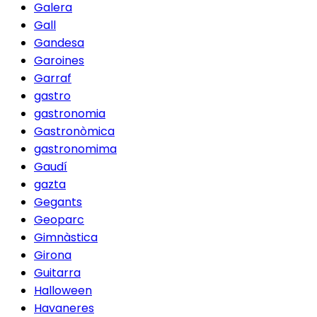
Galera
Gall
Gandesa
Garoines
Garraf
gastro
gastronomia
Gastronòmica
gastronomima
Gaudí
gazta
Gegants
Geoparc
Gimnàstica
Girona
Guitarra
Halloween
Havaneres