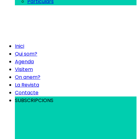
Particulars
Inici
Qui som?
Agenda
Visitem
On anem?
La Revista
Contacte
SUBSCRIPCIONS