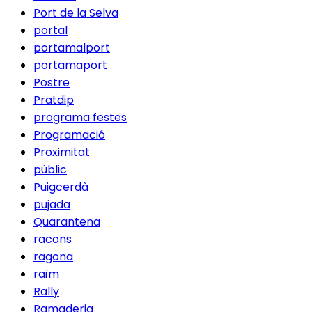
Port de la Selva
portal
portamalport
portamaport
Postre
Pratdip
programa festes
Programació
Proximitat
públic
Puigcerdà
pujada
Quarantena
racons
ragona
raïm
Rally
Ramaderia