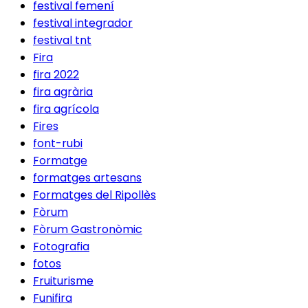
festival femení
festival integrador
festival tnt
Fira
fira 2022
fira agrària
fira agrícola
Fires
font-rubi
Formatge
formatges artesans
Formatges del Ripollès
Fòrum
Fòrum Gastronòmic
Fotografia
fotos
Fruiturisme
Funifira