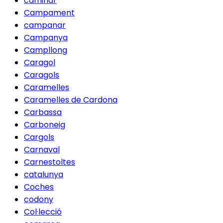
caminar
Campament
campanar
Campanya
Campllong
Caragol
Caragols
Caramelles
Caramelles de Cardona
Carbassa
Carboneig
Cargols
Carnaval
Carnestoltes
catalunya
Coches
codony
Col·lecció