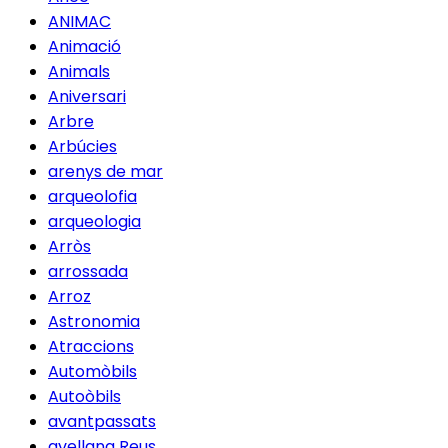
ANIMAC
Animació
Animals
Aniversari
Arbre
Arbúcies
arenys de mar
arqueolofia
arqueologia
Arròs
arrossada
Arroz
Astronomia
Atraccions
Automòbils
Autoòbils
avantpassats
avellana Reus