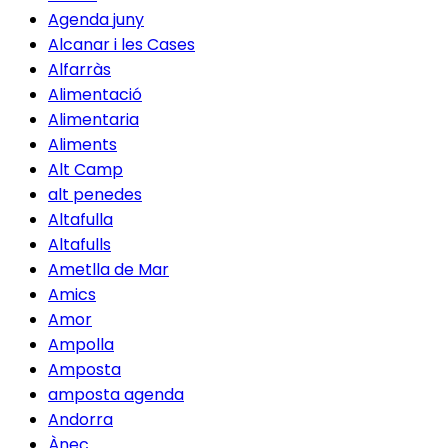
Agenda juny
Alcanar i les Cases
Alfarràs
Alimentació
Alimentaria
Aliments
Alt Camp
alt penedes
Altafulla
Altafulls
Ametlla de Mar
Amics
Amor
Ampolla
Amposta
amposta agenda
Andorra
Ànec