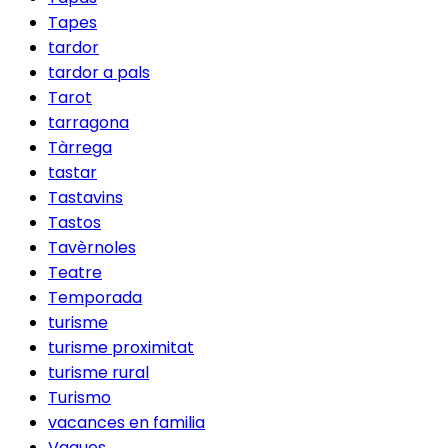
Tapes
tardor
tardor a pals
Tarot
tarragona
Tàrrega
tastar
Tastavins
Tastos
Tavèrnoles
Teatre
Temporada
turisme
turisme proximitat
turisme rural
Turismo
vacances en familia
Vaques