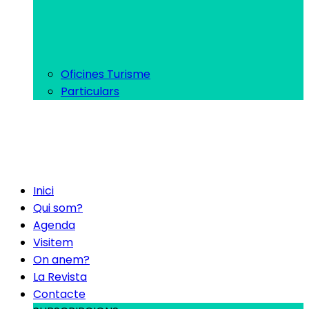
Oficines Turisme
Particulars
Inici
Qui som?
Agenda
Visitem
On anem?
La Revista
Contacte