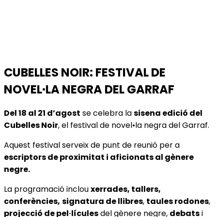
CUBELLES NOIR: FESTIVAL DE
NOVEL·LA NEGRA DEL GARRAF
Del 18 al 21 d’agost
se celebra la
sisena edició del
Cubelles Noir
, el festival de novel•la negra del Garraf.
Aquest festival serveix de punt de reunió per a
escriptors de proximitat i aficionats al gènere
negre.
La programació inclou
xerrades, tallers,
conferències,
signatura de llibres
,
taules rodones
,
projecció de pel·lícules
del gènere negre,
debats
i