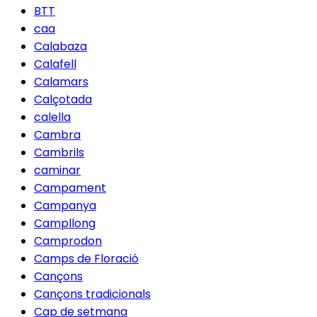
BTT
caa
Calabaza
Calafell
Calamars
Calçotada
calella
Cambra
Cambrils
caminar
Campament
Campanya
Campllong
Camprodon
Camps de Floració
Cançons
Cançons tradicionals
Cap de setmana