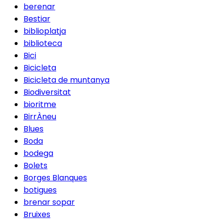
berenar
Bestiar
biblioplatja
biblioteca
Bici
Bicicleta
Bicicleta de muntanya
Biodiversitat
bioritme
BirrÀneu
Blues
Boda
bodega
Bolets
Borges Blanques
botigues
brenar sopar
Bruixes