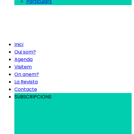
Particulars
Inici
Qui som?
Agenda
Visitem
On anem?
La Revista
Contacte
SUBSCRIPCIONS