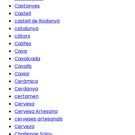
Castanyes
Castell
castell de Rodanyà
catalunya
càtars
Catifes
Cava
Cavalcada
Cavalls
Caviar
Ceràmica
Cerdanya
certamen
Cervesa
Cervesa Artesana
cerveses artesanals
Cerveza
Challenge Salou