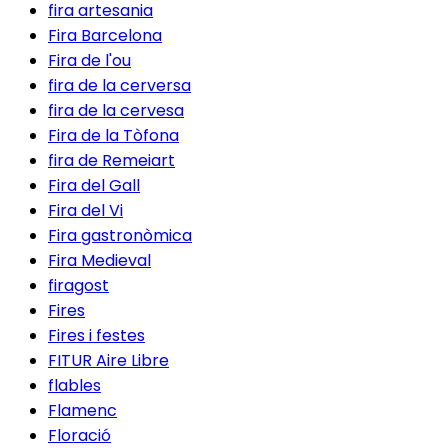
fira artesania
Fira Barcelona
Fira de l'ou
fira de la cerversa
fira de la cervesa
Fira de la Tòfona
fira de Remeiart
Fira del Gall
Fira del Vi
Fira gastronòmica
Fira Medieval
firagost
Fires
Fires i festes
FITUR Aire Libre
flables
Flamenc
Floració