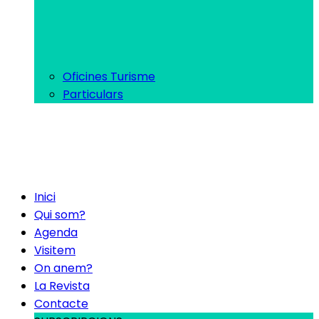
Oficines Turisme
Particulars
Inici
Qui som?
Agenda
Visitem
On anem?
La Revista
Contacte