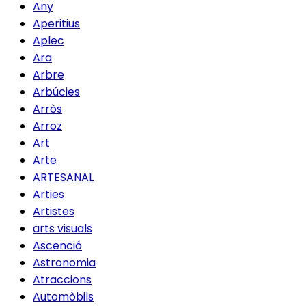
Any
Aperitius
Aplec
Ara
Arbre
Arbúcies
Arròs
Arroz
Art
Arte
ARTESANAL
Arties
Artistes
arts visuals
Ascenció
Astronomia
Atraccions
Automòbils