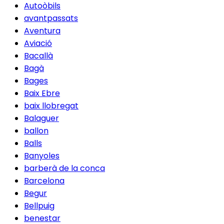
Autoòbils
avantpassats
Aventura
Aviació
Bacallà
Bagà
Bages
Baix Ebre
baix llobregat
Balaguer
ballon
Balls
Banyoles
barberà de la conca
Barcelona
Begur
Bellpuig
benestar