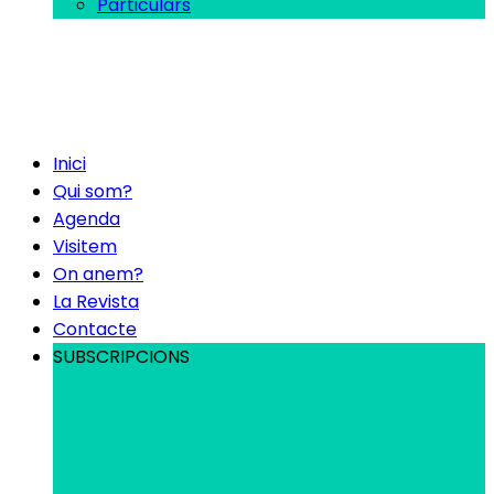
Particulars
Inici
Qui som?
Agenda
Visitem
On anem?
La Revista
Contacte
SUBSCRIPCIONS