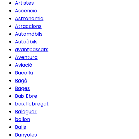
Artistes
Ascenció
Astronomia
Atraccions
Automòbils
Autoòbils
avantpassats
Aventura
Aviació
Bacallà
Bagà
Bages
Baix Ebre
baix llobregat
Balaguer
ballon
Balls
Banyoles