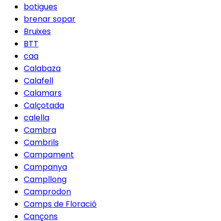
botigues
brenar sopar
Bruixes
BTT
caa
Calabaza
Calafell
Calamars
Calçotada
calella
Cambra
Cambrils
Campament
Campanya
Campllong
Camprodon
Camps de Floració
Cançons