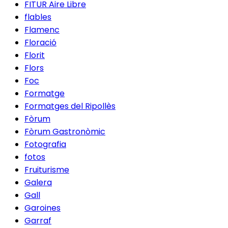
FITUR Aire Libre
flables
Flamenc
Floració
Florit
Flors
Foc
Formatge
Formatges del Ripollès
Fòrum
Fòrum Gastronòmic
Fotografia
fotos
Fruiturisme
Galera
Gall
Garoines
Garraf