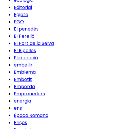
ecològic
Editorial
Egipte
EGO
El penedès
El Perelló
El Port de la Selva
El Ripollès
Elaboració
embellir
Emblema
Embotit
Empordà
Emprenedors
energia
ens
Època Romana
Eriços