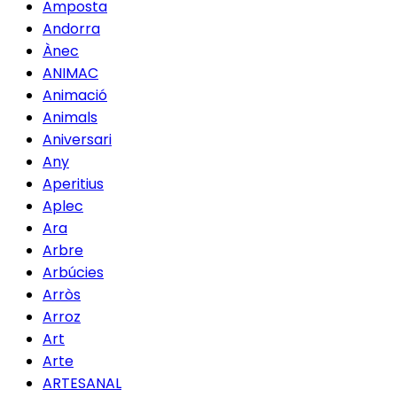
Amposta
Andorra
Ànec
ANIMAC
Animació
Animals
Aniversari
Any
Aperitius
Aplec
Ara
Arbre
Arbúcies
Arròs
Arroz
Art
Arte
ARTESANAL