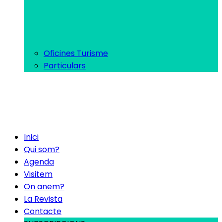
Oficines Turisme
Particulars
Inici
Qui som?
Agenda
Visitem
On anem?
La Revista
Contacte