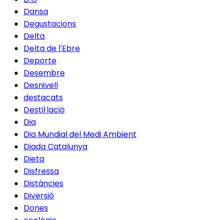
Dansa
Degustacions
Delta
Delta de l'Ebre
Deporte
Desembre
Desnivell
destacats
Destil·lació
Dia
Dia Mundial del Medi Ambient
Diada Catalunya
Dieta
Disfressa
Distàncies
Diversió
Dones