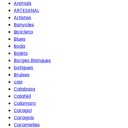
Animals
ARTESANAL
Artistes
Banyoles
Bicicleta
Blues
Boda
Bolets
Borges Blanques
botigues
Bruixes
caa
Calabaza
Calafell
Calamars
Caragol
Caragols
Caramelles