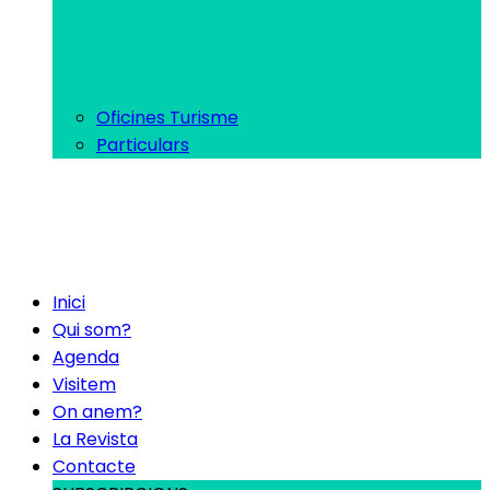
Oficines Turisme
Particulars
Inici
Qui som?
Agenda
Visitem
On anem?
La Revista
Contacte