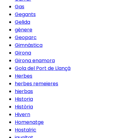
Gas
Gegants
Gelida
gènere
Geoparc
Gimnàstica
Girona
Girona enamora
Gola del Port de Llançà
Herbes
herbes remeieres
hierbas
Historia
Història
Hivern
Homenatge
Hostalric
igualtat