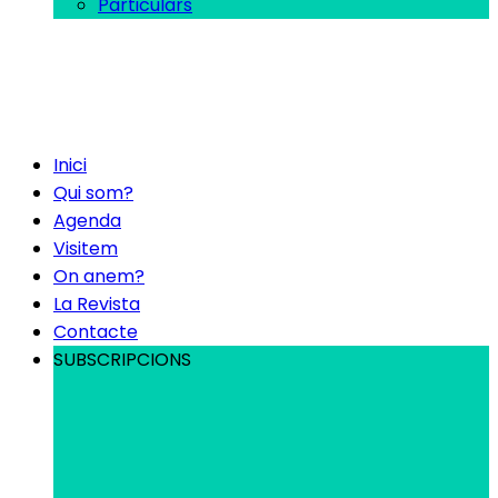
Particulars
Inici
Qui som?
Agenda
Visitem
On anem?
La Revista
Contacte
SUBSCRIPCIONS