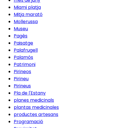
mes de juny
Miami platja
Mitja marató
Mollerussa
Museu
Pagès
Paisatge
Palafrugell
Palamós
Patrimoni
Pirineos
Pirineu
Pirineus
Pla de l'Estany
planes medicinals
plantas medicinales
productes artesans
Programació