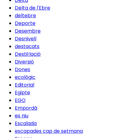
Delta
Delta de l'Ebre
deltebre
Deporte
Desembre
Desnivell
destacats
Destil·lació
Diversió
Dones
ecològic
Editorial
Egipte
EGO
Empordà
es niu
Escalada
escapades cap de setmana