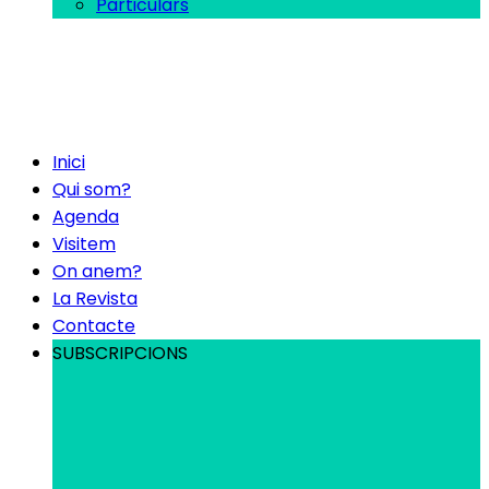
Particulars
Inici
Qui som?
Agenda
Visitem
On anem?
La Revista
Contacte
SUBSCRIPCIONS