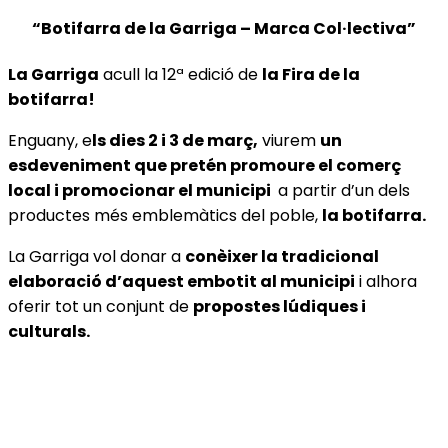
“Botifarra de la Garriga – Marca Col·lectiva”
La Garriga
acull la 12ª edició de
la Fira de la
botifarra!
Enguany, e
ls dies 2 i 3 de març,
viurem
un
esdeveniment que pretén promoure el comerç
local i promocionar el municipi
a partir d’un dels
productes més emblemàtics del poble,
la botifarra.
La Garriga vol donar a
conèixer la tradicional
elaboració d’aquest embotit al municipi
i alhora
oferir tot un conjunt de
propostes lúdiques i
culturals.