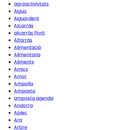
agroactiviytats
Aigua
Aiguardent
Alcarràs
alcarràs florit
Alfarràs
Alimentació
Alimentaria
Aliments
Amics
Amor
Ampolla
Amposta
amposta agenda
Andorra
Aplec
Ara
Arbre