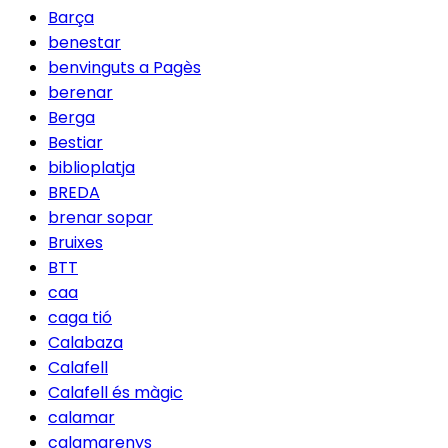
Barça
benestar
benvinguts a Pagès
berenar
Berga
Bestiar
biblioplatja
BREDA
brenar sopar
Bruixes
BTT
caa
caga tió
Calabaza
Calafell
Calafell és màgic
calamar
calamarenys