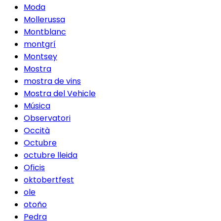
Moda
Mollerussa
Montblanc
montgrí
Montsey
Mostra
mostra de vins
Mostra del Vehicle
Música
Observatori
Occità
Octubre
octubre lleida
Oficis
oktobertfest
ole
otoño
Pedra