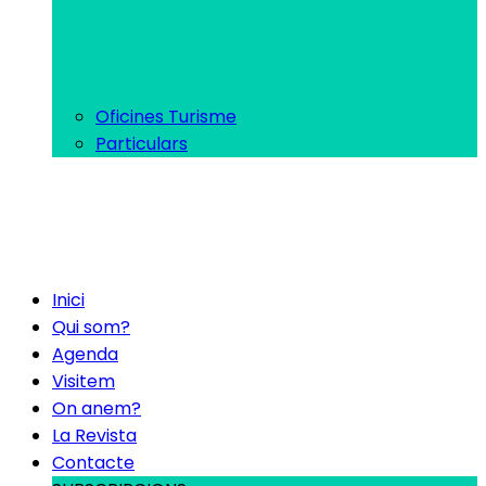
Oficines Turisme
Particulars
Inici
Qui som?
Agenda
Visitem
On anem?
La Revista
Contacte