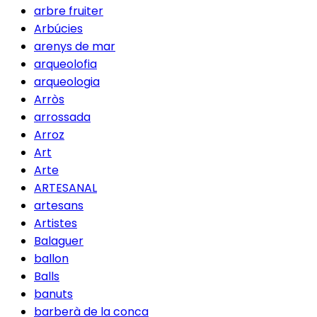
arbre fruiter
Arbúcies
arenys de mar
arqueolofia
arqueologia
Arròs
arrossada
Arroz
Art
Arte
ARTESANAL
artesans
Artistes
Balaguer
ballon
Balls
banuts
barberà de la conca