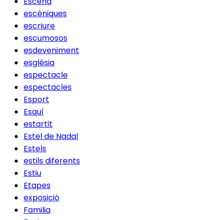
Escena
escèniques
escriure
escumosos
esdeveniment
església
espectacle
espectacles
Esport
Esquí
estartit
Estel de Nadal
Estels
estils diferents
Estiu
Etapes
exposició
Familia