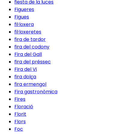
fiesta de la luces
Figueres
Figues
fil·loxera
fil·loxeretes
fira de tardor
fira del codony
Fira del Gall
fira del préssec
Fira del Vi
fira dolça
fira ermengol
Fira gastronòmica
Fires
Floració
Florit
Flors
Foc